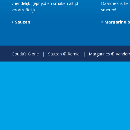
vriendelijk geprijsd en smaken altijd
Daarmee is het 
voortreffelijk.
smeren!
>
Sauzen
>
Margarine &
Gouda’s Glorie
| Sauzen ©
Remia
| Margarines ©
Vandem